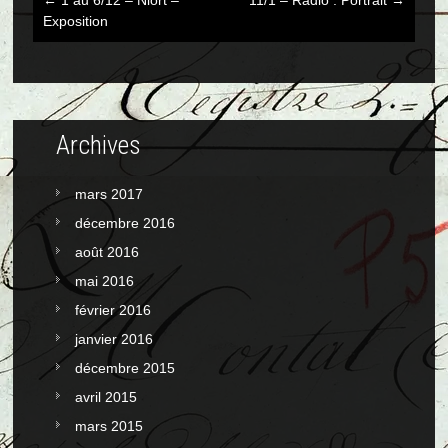
←
1 au 6/12 – Niort –
11/1 – Radio : Portrait
→
Post
Exposition
navigation
Archives
mars 2017
décembre 2016
août 2016
mai 2016
février 2016
janvier 2016
décembre 2015
avril 2015
mars 2015