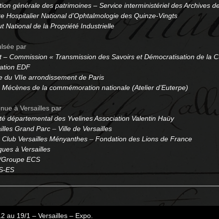
tion générale des patrimoines – Service interministériel des Archives 
e Hospitalier National d’Ophtalmologie des Quinze-Vingts
tut National de la Propriété Industrielle
lsée par
 – Commission « Transmission des Savoirs et Démocratisation de la C
ation EDF
e du VIIe arrondissement de Paris
s
Mécènes de la commémoration nationale (Atelier d’Euterpe)
nue à Versailles par
é départemental des Yvelines Association Valentin Haüy
illes Grand Parc
–
Ville de Versailles
 Club Versailles Ményanthes
–
Fondation des Lions de France
ues à Versailles
Groupe ECS
S-ES
2 au 19/1 – Versailles – Expo.