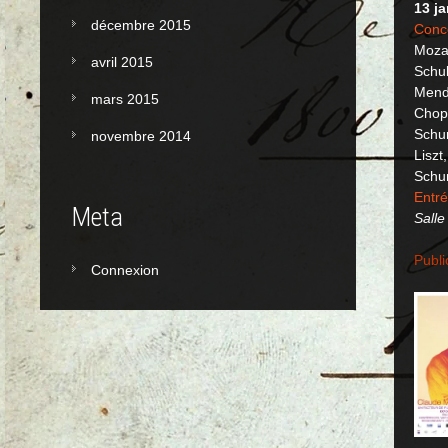
13 j
décembre 2015
Conce
Moza
avril 2015
Schub
Mende
mars 2015
Chopi
Schu
novembre 2014
Liszt
Schu
Entré
Meta
Salle
Publi
Connexion