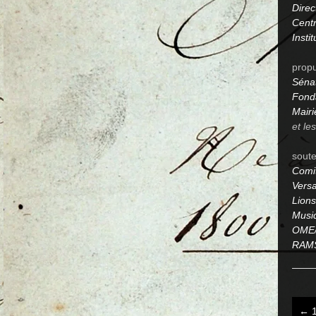
Direc
Centr
Insti
propu
Sénat
Fond
Mairi
et le
soute
Comit
Versa
Lions
Musiq
OME/
RAM
←
1