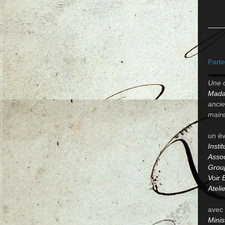
Parte
Une 
Mada
ancie
maire
un év
Insti
Assoc
Grou
Voir
Ateli
avec 
Minis