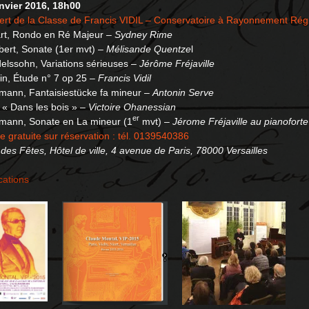
anvier 2016, 18h00
rt de la Classe de Francis VIDIL – Conservatoire à Rayonnement Régi
rt, Rondo en Ré Majeur –
Sydney Rime
ert, Sonate (1er mvt) –
Mélisande Quentze
l
lssohn, Variations sérieuses –
Jérôme Fréjaville
n, Étude n° 7 op 25 –
Francis Vidil
mann, Fantaisiestücke fa mineur –
Antonin Serve
, « Dans les bois » –
Victoire Ohanessian
er
mann, Sonate en La mineur (1
mvt) –
Jérome Fréjaville au pianoforte
e gratuite sur réservation : tél. 0139540386
 des Fêtes, Hôtel de ville, 4 avenue de Paris, 78000 Versailles
cations