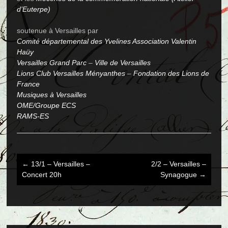
d’Euterpe)
soutenue à Versailles par
Comité départemental des Yvelines Association Valentin
Haüy
Versailles Grand Parc
–
Ville de Versailles
Lions Club Versailles Ményanthes
–
Fondation des Lions de
France
Musiques à Versailles
OME/Groupe ECS
RAMS-ES
←
13/1 – Versailles –
2/2 – Versailles –
Post
Concert 20h
Synagogue
→
navigation