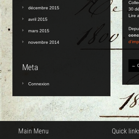
Colle
décembre 2015
30 d
Lire 
avril 2015
Depui
mars 2015
conc
d’imp
novembre 2014
Meta
←
C
Po
na
Connexion
Main Menu
Quick link