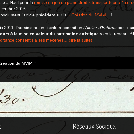
cte à Noël pour la
remise en jeu du piano droit « transpositeur à 4 co
écembre 2016
absolument l’article précédent sur la
« Création du MVIM »
!
s 2011, l’administration fiscale reconnait en
l’Atelier d’Euterpe
son «
ac
ours à la mise en valeur du patrimoine artistique
» en le rendant é
ortance consentis à ses mécènes… (lire la suite)
réation du MVIM ?
st
vigation
s
Réseaux Sociaux