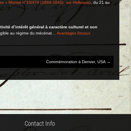
rdes » Montal n°10/474 (1844-1845), sur Helloasso
, du 21 au
tivité d’intérêt général à caractère culturel et son
ligible au régime du mécénat…
Avantages fiscaux
Commémoration à Denver, USA
→
Contact Info