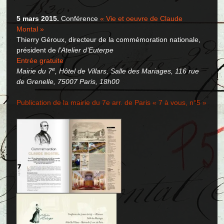
5 mars 2015.
Conférence
« Vie et oeuvre de Claude
Montal »
Thierry Géroux, directeur de la commémoration nationale,
président de
l’Atelier d’Euterpe
Entrée gratuite
e
Mairie du 7
, Hôtel de Villars, Salle des Mariages, 116 rue
de Grenelle, 75007 Paris, 18h00
Publication de la mairie du 7e arr. de Paris « 7 à vous, n°5 »